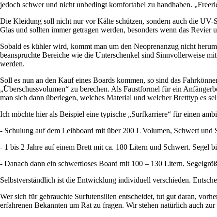
jedoch schwer und nicht unbedingt komfortabel zu handhaben. „Freerid
Die Kleidung soll nicht nur vor Kälte schützen, sondern auch die UV-S
Glas und sollten immer getragen werden, besonders wenn das Revier un
Sobald es kühler wird, kommt man um den Neoprenanzug nicht herum.
beanspruchte Bereiche wie die Unterschenkel sind Sinnvollerweise mi
werden.
Soll es nun an den Kauf eines Boards kommen, so sind das Fahrkönnen
„Überschussvolumen“ zu berechen. Als Faustformel für ein Anfängerbo
man sich dann überlegen, welches Material und welcher Bretttyp es sein
Ich möchte hier als Beispiel eine typische „Surfkarriere“ für einen am
- Schulung auf dem Leihboard mit über 200 L Volumen, Schwert und S
- 1 bis 2 Jahre auf einem Brett mit ca. 180 Litern und Schwert. Segel 
- Danach dann ein schwertloses Board mit 100 – 130 Litern. Segelgröß
Selbstverständlich ist die Entwicklung individuell verschieden. Entsch
Wer sich für gebrauchte Surfutensilien entscheidet, tut gut daran, vor
erfahrenen Bekannten um Rat zu fragen. Wir stehen natürlich auch zur