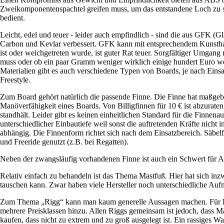
Zweikomponentenspachtel greifen muss, um das entstandene Loch zu sch
bedient.
Leicht, edel und teuer - leider auch empfindlich - sind die aus GFK (G
Carbon und Kevlar verbessert. GFK kann mit entsprechendem Kunsthar
ist oder weichgetreten wurde, ist guter Rat teuer. Sorgfältiger Umgan
muss oder ob ein paar Gramm weniger wirklich einige hundert Euro wert
Materialien gibt es auch verschiedene Typen von Boards, je nach Einsa
Freestyle.
Zum Board gehört natürlich die passende Finne. Die Finne hat maßgebli
Manöverfähigkeit eines Boards. Von Billigfinnen für 10 € ist abzurat
standhält. Leider gibt es keinen einheitlichen Standard für die Finn
unterschiedlicher Einbautiefe weil sonst die auftretenden Kräfte nicht
abhängig. Die Finnenform richtet sich nach dem Einsatzbereich. Säbe
und Freeride genutzt (z.B. bei Regatten).
Neben der zwangsläufig vorhandenen Finne ist auch ein Schwert für Anf
Relativ einfach zu behandeln ist das Thema Mastfuß. Hier hat sich in
tauschen kann. Zwar haben viele Hersteller noch unterschiedliche Aufn
Zum Thema „Rigg“ kann man kaum generelle Aussagen machen. Für Fla
mehrere Preisklassen hinzu. Allen Riggs gemeinsam ist jedoch, dass M
kaufen, dass nicht zu extrem und zu groß ausgelegt ist. Ein rassiges 